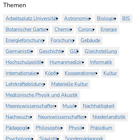
Themen
Arbeitsplatz Universität
Astronomie
Biologie
BIS
Botanischer Garten
Chemie
Corona
Energie
Energieforschung
Forschung
Gebäude
Germanistik
Geschichte
GIZ
Gleichstellung
Hochschulpolitik
Humanmedizin
Informatik
Internationales
Köpfe
Kooperationen
Kultur
Lehrkräftebildung
Materielle Kultur
Medizinische Physik und Akustik
Meereswissenschaften
Musik
Nachhaltigkeit
Nachwuchs
Neurowissenschaften
Niederlandistik
Pädagogik
Philosophie
Physik
Präsidium
Psychologie
Slavistik
Sonderpädagogik