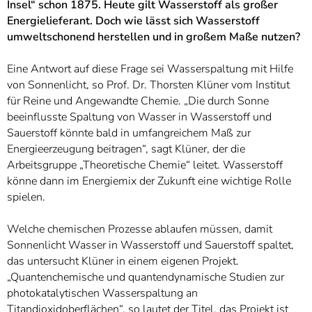
]
Insel“ schon 1875. Heute gilt Wasserstoff als großer
7
Informationen zur
Energielieferant. Doch wie lässt sich Wasserstoff
Barrierefreiheit
umweltschonend herstellen und in großem Maße nutzen?
Eine Antwort auf diese Frage sei Wasserspaltung mit Hilfe
von Sonnenlicht, so Prof. Dr. Thorsten Klüner vom Institut
für Reine und Angewandte Chemie. „Die durch Sonne
beeinflusste Spaltung von Wasser in Wasserstoff und
Sauerstoff könnte bald in umfangreichem Maß zur
Energieerzeugung beitragen“, sagt Klüner, der die
Arbeitsgruppe „Theoretische Chemie“ leitet. Wasserstoff
könne dann im Energiemix der Zukunft eine wichtige Rolle
spielen.
Welche chemischen Prozesse ablaufen müssen, damit
Sonnenlicht Wasser in Wasserstoff und Sauerstoff spaltet,
das untersucht Klüner in einem eigenen Projekt.
„Quantenchemische und quantendynamische Studien zur
photokatalytischen Wasserspaltung an
Titandioxidoberflächen“, so lautet der Titel, das Projekt ist