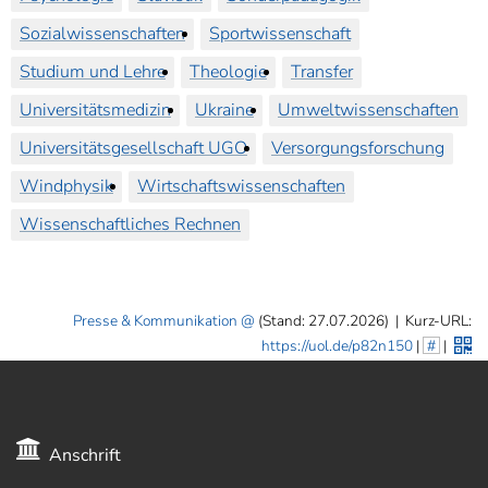
Sozialwissenschaften
Sportwissenschaft
Studium und Lehre
Theologie
Transfer
Universitätsmedizin
Ukraine
Umweltwissenschaften
Universitätsgesellschaft UGO
Versorgungsforschung
Windphysik
Wirtschaftswissenschaften
Wissenschaftliches Rechnen
Presse & Kommunikation
(Stand: 27.07.2026)
|
Kurz-URL:
https://uol.de/p82n150
|
#
|
Anschrift