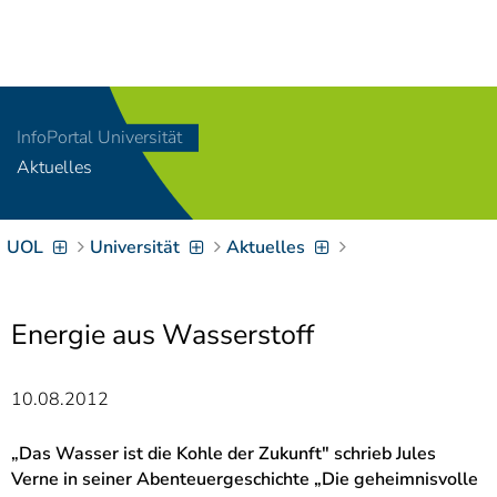
Navigation
[
]
Access-Key 1
Choose other language
[
]
Access-Key 8
InfoPortal Universität
Zum Inhalt springen
Aktuelles
[
]
Access-Key 2
Zur Suche springen
[
]
Access-Key 4
UOL
Universität
Aktuelles
Zur Hauptnavigation
springen
[
Access-Key
]
6
Zur
Energie aus Wasserstoff
Zielgruppennavigation
springen
[
Access-Key
10.08.2012
]
9
Zur
Brotkrumennavigation
„Das Wasser ist die Kohle der Zukunft" schrieb Jules
springen
[
Verne in seiner Abenteuergeschichte „Die geheimnisvolle
Access-Key