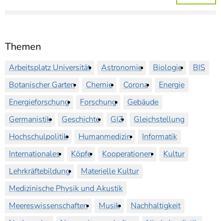
Themen
Arbeitsplatz Universität
Astronomie
Biologie
BIS
Botanischer Garten
Chemie
Corona
Energie
Energieforschung
Forschung
Gebäude
Germanistik
Geschichte
GIZ
Gleichstellung
Hochschulpolitik
Humanmedizin
Informatik
Internationales
Köpfe
Kooperationen
Kultur
Lehrkräftebildung
Materielle Kultur
Medizinische Physik und Akustik
Meereswissenschaften
Musik
Nachhaltigkeit