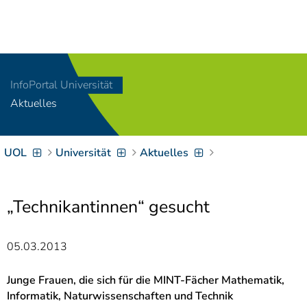
Navigation
[
]
Access-Key 1
Choose other language
[
]
Access-Key 8
InfoPortal Universität
Zum Inhalt springen
Aktuelles
[
]
Access-Key 2
Zur Suche springen
[
]
Access-Key 4
UOL
Universität
Aktuelles
Zur Hauptnavigation
springen
[
Access-Key
]
6
Zur
„Technikantinnen“ gesucht
Zielgruppennavigation
springen
[
Access-Key
05.03.2013
]
9
Zur
Brotkrumennavigation
Junge Frauen, die sich für die MINT-Fächer Mathematik,
springen
[
Informatik, Naturwissenschaften und Technik
Access-Key