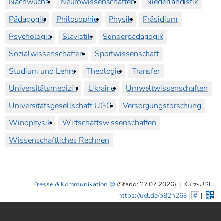
Nachwuchs
Neurowissenschaften
Niederlandistik
Pädagogik
Philosophie
Physik
Präsidium
Psychologie
Slavistik
Sonderpädagogik
Sozialwissenschaften
Sportwissenschaft
Studium und Lehre
Theologie
Transfer
Universitätsmedizin
Ukraine
Umweltwissenschaften
Universitätsgesellschaft UGO
Versorgungsforschung
Windphysik
Wirtschaftswissenschaften
Wissenschaftliches Rechnen
Presse & Kommunikation
(Stand: 27.07.2026)
|
Kurz-URL:
https://uol.de/p82n268
|
#
|