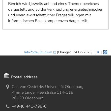
Bereich wird jeweils anhand eines Themenbereiches
dargestellt und so die Verknüpfung energietechnischer
und energiewirtschaftlicher Fragestellungen mit
informatischen Basiskompetenzen dargestellt.
InfoPortal Studium
(Changed: 24 Jun 2026)
|
#
|
Postal address
Carl von Ossietzky Universität Oldenburg
Ammerländer Heerstraße 114-118
26129 Oldenburg
+49-(0)441-798-0