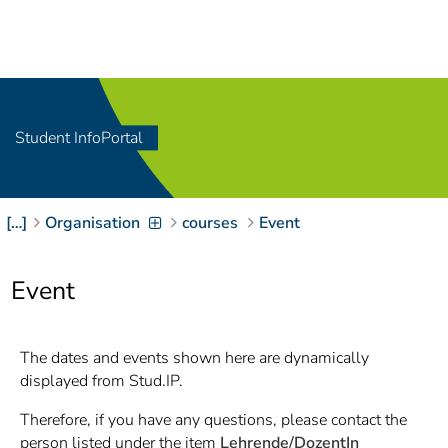
Navigation
[
]
Access-Key 1
Choose other language
[
]
Access-Key 8
Zum Inhalt springen
Student InfoPortal
[
]
Access-Key 2
Zur Suche springen
[
]
Access-Key 4
[…]
Organisation
courses
Event
Zur Hauptnavigation
springen
[
Access-Key
]
6
Event
Zur
Zielgruppennavigation
springen
[
Access-Key
The dates and events shown here are dynamically
]
9
displayed from Stud.IP.
Zur
Brotkrumennavigation
Therefore, if you have any questions, please contact the
springen
[
Access-Key
person listed under the item
Lehrende/DozentIn