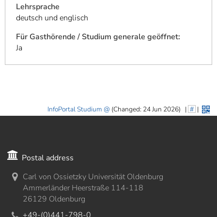
Lehrsprache
deutsch und englisch
Für Gasthörende / Studium generale geöffnet:
Ja
InfoPortal Studium
(Changed: 24 Jun 2026)
|
#
|
Postal address
Carl von Ossietzky Universität Oldenburg
Ammerländer Heerstraße 114-118
26129 Oldenburg
+49-(0)441-798-0