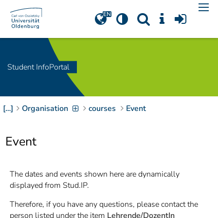
Navigation
[
]
Access-Key 1
Choose other language
[
]
Access-Key 8
Zum Inhalt springen
Student InfoPortal
[
]
Access-Key 2
Zur Suche springen
[
]
Access-Key 4
[…]
Organisation
courses
Event
Zur Hauptnavigation
springen
[
Access-Key
]
6
Event
Zur
Zielgruppennavigation
springen
[
Access-Key
The dates and events shown here are dynamically
]
9
displayed from Stud.IP.
Zur
Brotkrumennavigation
Therefore, if you have any questions, please contact the
springen
[
Access-Key
person listed under the item
Lehrende/DozentIn