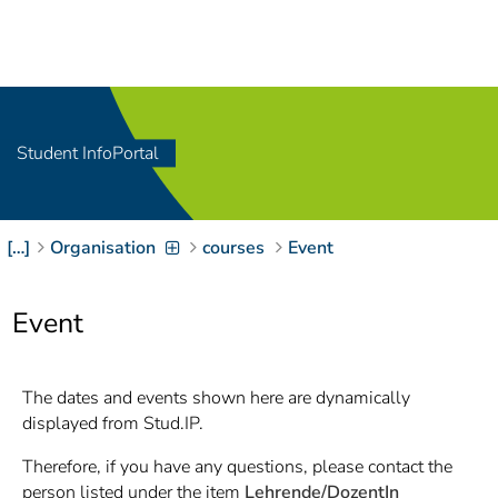
Navigation
[
]
Access-Key 1
Choose other language
[
]
Access-Key 8
Zum Inhalt springen
Student InfoPortal
[
]
Access-Key 2
Zur Suche springen
[
]
Access-Key 4
[…]
Organisation
courses
Event
Zur Hauptnavigation
springen
[
Access-Key
]
6
Event
Zur
Zielgruppennavigation
springen
[
Access-Key
The dates and events shown here are dynamically
]
9
displayed from Stud.IP.
Zur
Brotkrumennavigation
Therefore, if you have any questions, please contact the
springen
[
Access-Key
person listed under the item
Lehrende/DozentIn