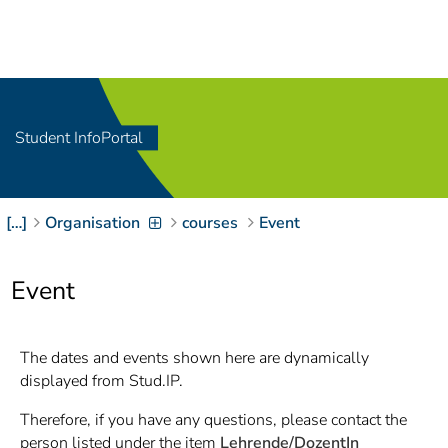
Navigation
[
]
Access-Key 1
Choose other language
[
]
Access-Key 8
Zum Inhalt springen
Student InfoPortal
[
]
Access-Key 2
Zur Suche springen
[
]
Access-Key 4
[…]
Organisation
courses
Event
Zur Hauptnavigation
springen
[
Access-Key
]
6
Event
Zur
Zielgruppennavigation
springen
[
Access-Key
The dates and events shown here are dynamically
]
9
displayed from Stud.IP.
Zur
Brotkrumennavigation
Therefore, if you have any questions, please contact the
springen
[
Access-Key
person listed under the item
Lehrende/DozentIn