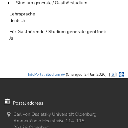
Studium generale / Gasthörstudium
Lehrsprache
deutsch
Für Gasthörende / Studium generale geöffnet:
Ja
InfoPortal Studium
(Changed: 24 Jun 2026)
|
#
|
Postal address
Carl von Ossietzky Universität Oldenburg
Ammerländer Heerstraße 114-118
26129 Oldenburg