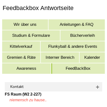
]
7
Feedbackbox Antwortseite
Informationen zur
Barrierefreiheit
Wir über uns
Anleitungen & FAQ
Studium & Formulare
Bücherverleih
Kittelverkauf
Flunkyball & andere Events
Gremien & Räte
Interner Bereich
Kalender
Awareness
FeedBackBox
Kontakt
FS Raum (W2 2-227)
niemensch zu hause..