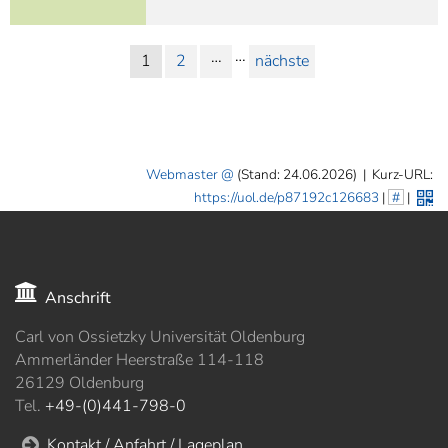
…
…
1
2
nächste
Webmaster
(Stand: 24.06.2026)
|
Kurz-URL:
https://uol.de/p87192c126683
|
#
|
Anschrift
Carl von Ossietzky Universität Oldenburg
Ammerländer Heerstraße 114-118
26129 Oldenburg
Tel.
+49-(0)441-798-0
Kontakt / Anfahrt / Lageplan