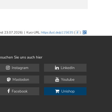
nd: 23.07.2026)
|
Kurz-URL:
https://uol.de/p115635
|
#
|
esuchen Sie uns auch hier
Instagram
LinkedIn
Mastodon
Youtube
Facebook
Unishop