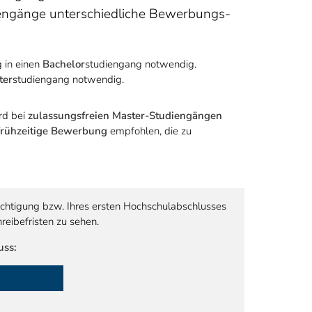
iengänge unterschiedliche Bewerbungs-
 in einen
Bachelor
studiengang notwendig.
ter
studiengang notwendig.
rd bei
zulassungsfreien Master-Studiengängen
frühzeitige Bewerbung
empfohlen, die zu
chtigung bzw. Ihres ersten Hochschulabschlusses
eibefristen zu sehen.
uss: