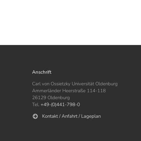
Anschrift
Carl von Ossietzky Universität Oldenburg
Ammerländer Heerstraße 114-118
26129 Oldenburg
Tel.
+49-(0)441-798-0
Kontakt / Anfahrt / Lageplan