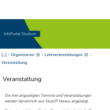
Navigation
[
]
Access-Key 1
Choose other language
[
]
Access-Key 8
Zum Inhalt springen
InfoPortal Studium
[
]
Access-Key 2
Zur Suche springen
[
]
Access-Key 4
[…]
Organisieren
Lehrveranstaltungen
Zur Hauptnavigation
springen
[
Access-Key
Veranstaltung
]
6
Zur
Veranstaltung
Zielgruppennavigation
springen
[
Access-Key
]
9
Zur
Die hier angezeigten Termine und Veranstaltungen
Brotkrumennavigation
werden dynamisch aus Stud.IP heraus angezeigt.
springen
[
Access-Key