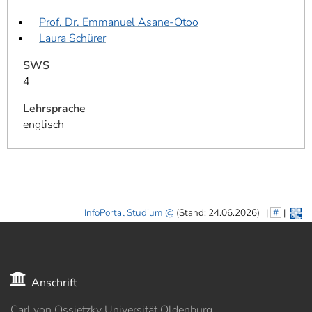
Prof. Dr. Emmanuel Asane-Otoo
Laura Schürer
SWS
4
Lehrsprache
englisch
InfoPortal Studium
(Stand: 24.06.2026)
|
#
|
Anschrift
Carl von Ossietzky Universität Oldenburg