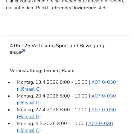
Daher kontaktieren Sie bei Fragen bitte direkt die Person,
]
7
die unter dem Punkt
Lehrende/Dozierende
steht.
Informationen zur
Barrierefreiheit
4.05.125 Vorlesung Sport und Bewegung -
Veranstaltungstermin | Raum
Montag, 13.4.2026 8:00 - 10:00 |
A07 0-030
(Hörsaal G)
Montag, 20.4.2026 8:00 - 10:00 |
A07 0-030
(Hörsaal G)
Montag, 27.4.2026 8:00 - 10:00 |
A07 0-030
(Hörsaal G)
Montag, 4.5.2026 8:00 - 10:00 |
A07 0-030
(Hörsaal G)