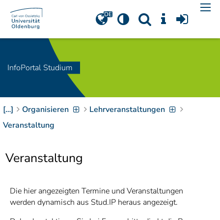
Navigation
[
]
Access-Key 1
Choose other language
[
]
Access-Key 8
Zum Inhalt springen
InfoPortal Studium
[
]
Access-Key 2
Zur Suche springen
[
]
Access-Key 4
[…]
Organisieren
Lehrveranstaltungen
Zur Hauptnavigation
springen
[
Access-Key
Veranstaltung
]
6
Zur
Veranstaltung
Zielgruppennavigation
springen
[
Access-Key
]
9
Zur
Die hier angezeigten Termine und Veranstaltungen
Brotkrumennavigation
werden dynamisch aus Stud.IP heraus angezeigt.
springen
[
Access-Key