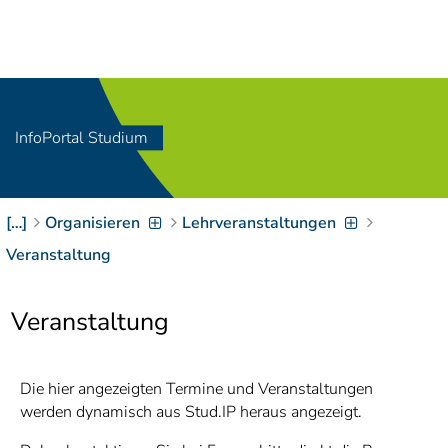
Navigation
[
]
Access-Key 1
Choose other language
[
]
Access-Key 8
Zum Inhalt springen
InfoPortal Studium
[
]
Access-Key 2
Zur Suche springen
[
]
Access-Key 4
[…]
Organisieren
Lehrveranstaltungen
Zur Hauptnavigation
springen
[
Access-Key
Veranstaltung
]
6
Zur
Veranstaltung
Zielgruppennavigation
springen
[
Access-Key
]
9
Zur
Die hier angezeigten Termine und Veranstaltungen
Brotkrumennavigation
werden dynamisch aus Stud.IP heraus angezeigt.
springen
[
Access-Key