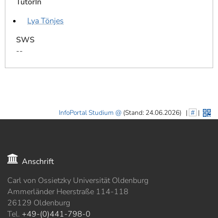
TutorIn
Lya Tönjes
SWS
--
InfoPortal Studium
(Stand: 24.06.2026)
|
#
|
Anschrift
Carl von Ossietzky Universität Oldenburg
Ammerländer Heerstraße 114-118
26129 Oldenburg
Tel.
+49-(0)441-798-0