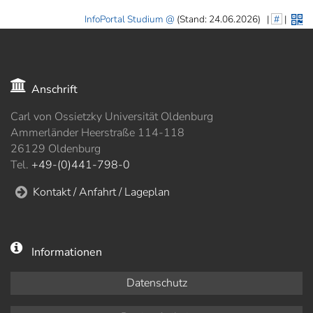
InfoPortal Studium
(Stand: 24.06.2026)
|
#
|
Anschrift
Carl von Ossietzky Universität Oldenburg
Ammerländer Heerstraße 114-118
26129 Oldenburg
Tel.
+49-(0)441-798-0
Kontakt / Anfahrt / Lageplan
Informationen
Datenschutz