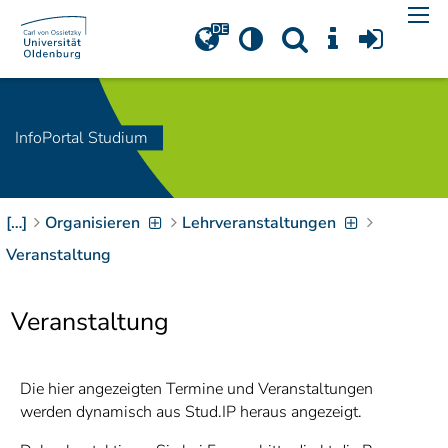
Navigation
[
]
Access-Key 1
Choose other language
[
]
Access-Key 8
Zum Inhalt springen
InfoPortal Studium
[
]
Access-Key 2
Zur Suche springen
[
]
Access-Key 4
[…]
Organisieren
Lehrveranstaltungen
Zur Hauptnavigation
springen
[
Access-Key
Veranstaltung
]
6
Zur
Veranstaltung
Zielgruppennavigation
springen
[
Access-Key
]
9
Zur
Die hier angezeigten Termine und Veranstaltungen
Brotkrumennavigation
werden dynamisch aus Stud.IP heraus angezeigt.
springen
[
Access-Key