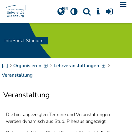
Navigation
[
]
Access-Key 1
Choose other language
[
]
Access-Key 8
Zum Inhalt springen
InfoPortal Studium
[
]
Access-Key 2
Zur Suche springen
[
]
Access-Key 4
[…]
Organisieren
Lehrveranstaltungen
Zur Hauptnavigation
springen
[
Access-Key
Veranstaltung
]
6
Zur
Veranstaltung
Zielgruppennavigation
springen
[
Access-Key
]
9
Zur
Die hier angezeigten Termine und Veranstaltungen
Brotkrumennavigation
werden dynamisch aus Stud.IP heraus angezeigt.
springen
[
Access-Key