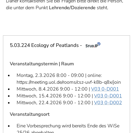
Daher kontaktieren Sie bei Fragen bitte direkt die Person,
]
7
die unter dem Punkt
Lehrende/Dozierende
steht.
Informationen zur
Barrierefreiheit
5.03.224 Ecology of Peatlands -
Veranstaltungstermin | Raum
Montag, 2.3.2026 8:00 - 09:00 | online:
https://meeting.uol.de/rooms/csz-uvf-k8b-q8x/join
Mittwoch, 8.4.2026 9:00 - 12:00 |
V03 0-D001
Mittwoch, 15.4.2026 9:00 - 12:00 |
V03 0-D001
Mittwoch, 22.4.2026 9:00 - 12:00 |
V03 0-D002
Veranstaltungsort
Eine Vorbesprechung wird bereits Ende des WiSe
25/26 abgehalten.