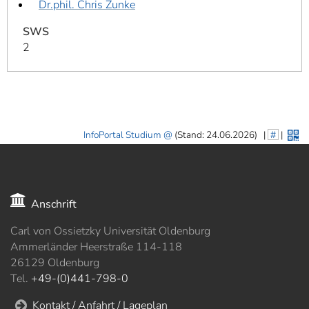
Dr.phil. Chris Zunke
SWS
2
InfoPortal Studium
(Stand: 24.06.2026)
|
#
|
Anschrift
Carl von Ossietzky Universität Oldenburg
Ammerländer Heerstraße 114-118
26129 Oldenburg
Tel.
+49-(0)441-798-0
Kontakt / Anfahrt / Lageplan