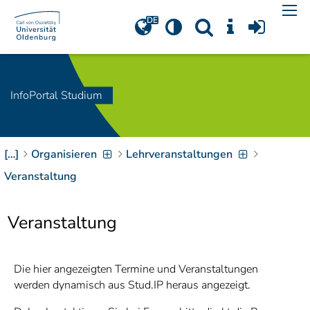
Navigation
[
]
Access-Key 1
Choose other language
[
]
Access-Key 8
Zum Inhalt springen
InfoPortal Studium
[
]
Access-Key 2
Zur Suche springen
[
]
Access-Key 4
[…]
Organisieren
Lehrveranstaltungen
Zur Hauptnavigation
springen
[
Access-Key
Veranstaltung
]
6
Zur
Veranstaltung
Zielgruppennavigation
springen
[
Access-Key
]
9
Zur
Die hier angezeigten Termine und Veranstaltungen
Brotkrumennavigation
werden dynamisch aus Stud.IP heraus angezeigt.
springen
[
Access-Key