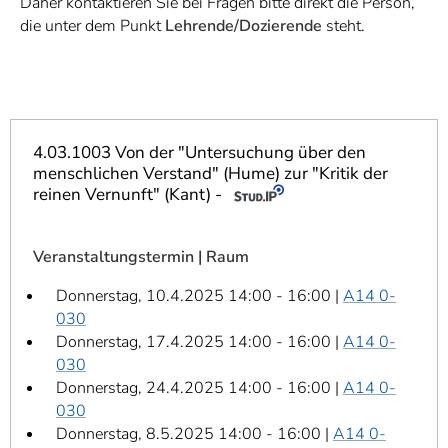
Daher kontaktieren Sie bei Fragen bitte direkt die Person,
]
7
die unter dem Punkt
Lehrende/Dozierende
steht.
Informationen zur
Barrierefreiheit
4.03.1003 Von der "Untersuchung über den
menschlichen Verstand" (Hume) zur "Kritik der
reinen Vernunft" (Kant) -
Veranstaltungstermin | Raum
Donnerstag, 10.4.2025 14:00 - 16:00 |
A14 0-
030
Donnerstag, 17.4.2025 14:00 - 16:00 |
A14 0-
030
Donnerstag, 24.4.2025 14:00 - 16:00 |
A14 0-
030
Donnerstag, 8.5.2025 14:00 - 16:00 |
A14 0-