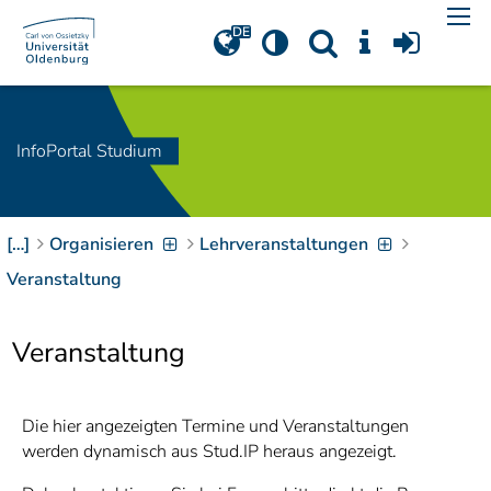
Navigation
[
]
Access-Key 1
Choose other language
[
]
Access-Key 8
Zum Inhalt springen
InfoPortal Studium
[
]
Access-Key 2
Zur Suche springen
[
]
Access-Key 4
[…]
Organisieren
Lehrveranstaltungen
Zur Hauptnavigation
springen
[
Access-Key
Veranstaltung
]
6
Zur
Veranstaltung
Zielgruppennavigation
springen
[
Access-Key
]
9
Zur
Die hier angezeigten Termine und Veranstaltungen
Brotkrumennavigation
werden dynamisch aus Stud.IP heraus angezeigt.
springen
[
Access-Key