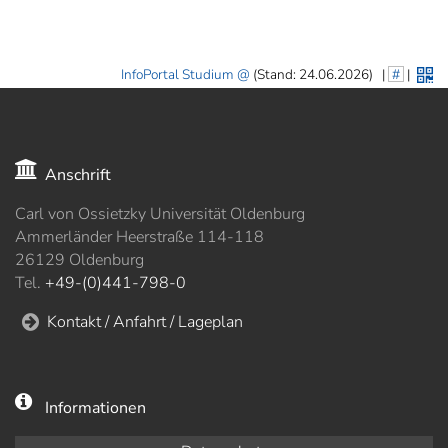
InfoPortal Studium
(Stand: 24.06.2026)
|
#
|
Anschrift
Carl von Ossietzky Universität Oldenburg
Ammerländer Heerstraße 114-118
26129 Oldenburg
Tel.
+49-(0)441-798-0
Kontakt / Anfahrt / Lageplan
Informationen