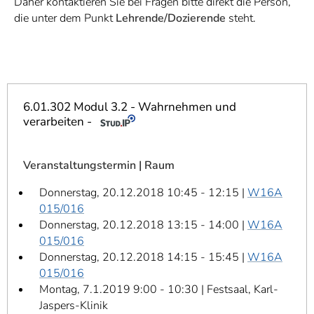
Daher kontaktieren Sie bei Fragen bitte direkt die Person,
]
7
die unter dem Punkt
Lehrende/Dozierende
steht.
Informationen zur
Barrierefreiheit
6.01.302 Modul 3.2 - Wahrnehmen und
verarbeiten -
Veranstaltungstermin | Raum
Donnerstag, 20.12.2018 10:45 - 12:15 |
W16A
015/016
Donnerstag, 20.12.2018 13:15 - 14:00 |
W16A
015/016
Donnerstag, 20.12.2018 14:15 - 15:45 |
W16A
015/016
Montag, 7.1.2019 9:00 - 10:30 | Festsaal, Karl-
Jaspers-Klinik