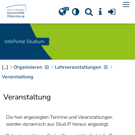
Navigation
[
]
Access-Key 1
Choose other language
[
]
Access-Key 8
Zum Inhalt springen
InfoPortal Studium
[
]
Access-Key 2
Zur Suche springen
[
]
Access-Key 4
[…]
Organisieren
Lehrveranstaltungen
Zur Hauptnavigation
springen
[
Access-Key
Veranstaltung
]
6
Zur
Veranstaltung
Zielgruppennavigation
springen
[
Access-Key
]
9
Zur
Die hier angezeigten Termine und Veranstaltungen
Brotkrumennavigation
werden dynamisch aus Stud.IP heraus angezeigt.
springen
[
Access-Key