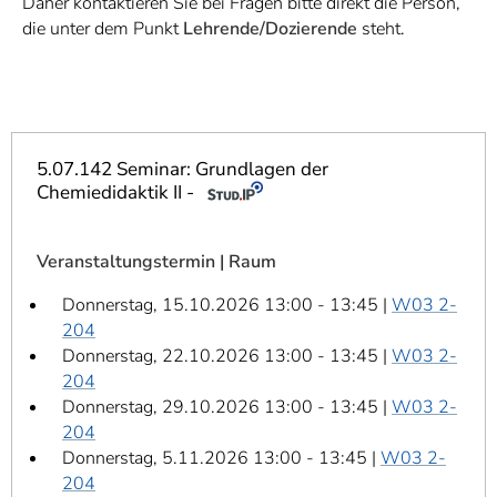
Daher kontaktieren Sie bei Fragen bitte direkt die Person,
]
7
die unter dem Punkt
Lehrende/Dozierende
steht.
Informationen zur
Barrierefreiheit
5.07.142 Seminar: Grundlagen der
Chemiedidaktik II -
Veranstaltungstermin | Raum
Donnerstag, 15.10.2026 13:00 - 13:45 |
W03 2-
204
Donnerstag, 22.10.2026 13:00 - 13:45 |
W03 2-
204
Donnerstag, 29.10.2026 13:00 - 13:45 |
W03 2-
204
Donnerstag, 5.11.2026 13:00 - 13:45 |
W03 2-
204