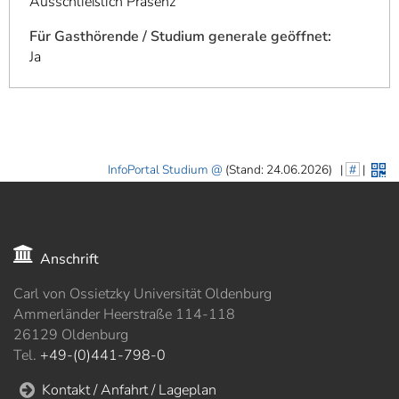
Ausschließlich Präsenz
Für Gasthörende / Studium generale geöffnet:
Ja
InfoPortal Studium
(Stand: 24.06.2026)
|
#
|
Anschrift
Carl von Ossietzky Universität Oldenburg
Ammerländer Heerstraße 114-118
26129 Oldenburg
Tel.
+49-(0)441-798-0
Kontakt / Anfahrt / Lageplan