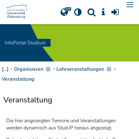
Navigation
[
]
Access-Key 1
Choose other language
[
]
Access-Key 8
Zum Inhalt springen
InfoPortal Studium
[
]
Access-Key 2
Zur Suche springen
[
]
Access-Key 4
[…]
Organisieren
Lehrveranstaltungen
Zur Hauptnavigation
springen
[
Access-Key
Veranstaltung
]
6
Zur
Veranstaltung
Zielgruppennavigation
springen
[
Access-Key
]
9
Zur
Die hier angezeigten Termine und Veranstaltungen
Brotkrumennavigation
werden dynamisch aus Stud.IP heraus angezeigt.
springen
[
Access-Key