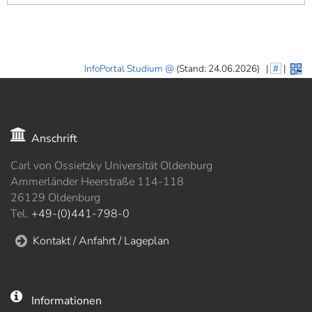
InfoPortal Studium
(Stand: 24.06.2026)
|
#
|
Anschrift
Carl von Ossietzky Universität Oldenburg
Ammerländer Heerstraße 114-118
26129 Oldenburg
Tel.
+49-(0)441-798-0
Kontakt / Anfahrt / Lageplan
Informationen