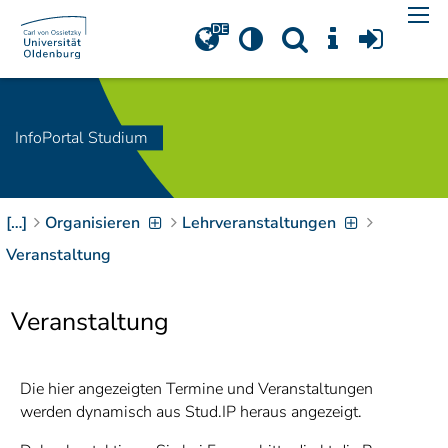
Navigation
[
]
Access-Key 1
Choose other language
[
]
Access-Key 8
Zum Inhalt springen
InfoPortal Studium
[
]
Access-Key 2
Zur Suche springen
[
]
Access-Key 4
[…]
Organisieren
Lehrveranstaltungen
Zur Hauptnavigation
springen
[
Access-Key
Veranstaltung
]
6
Zur
Veranstaltung
Zielgruppennavigation
springen
[
Access-Key
]
9
Zur
Die hier angezeigten Termine und Veranstaltungen
Brotkrumennavigation
werden dynamisch aus Stud.IP heraus angezeigt.
springen
[
Access-Key