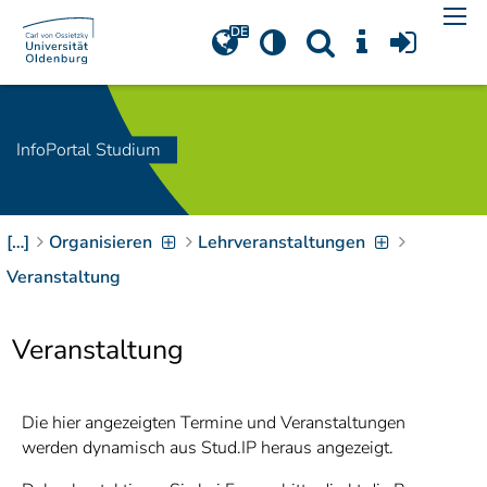
Navigation
[
]
Access-Key 1
Choose other language
[
]
Access-Key 8
Zum Inhalt springen
InfoPortal Studium
[
]
Access-Key 2
Zur Suche springen
[
]
Access-Key 4
[…]
Organisieren
Lehrveranstaltungen
Zur Hauptnavigation
springen
[
Access-Key
Veranstaltung
]
6
Zur
Veranstaltung
Zielgruppennavigation
springen
[
Access-Key
]
9
Zur
Die hier angezeigten Termine und Veranstaltungen
Brotkrumennavigation
werden dynamisch aus Stud.IP heraus angezeigt.
springen
[
Access-Key