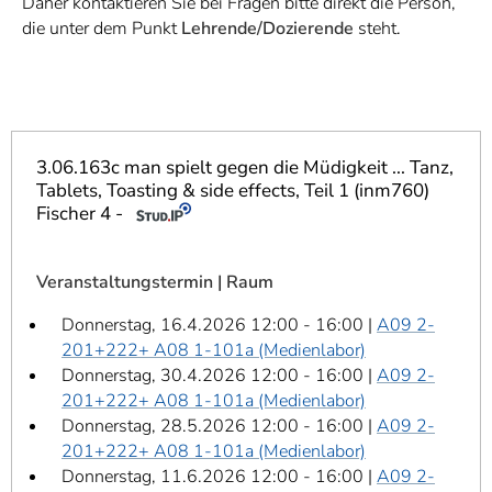
Daher kontaktieren Sie bei Fragen bitte direkt die Person,
]
7
die unter dem Punkt
Lehrende/Dozierende
steht.
Informationen zur
Barrierefreiheit
3.06.163c man spielt gegen die Müdigkeit ... Tanz,
Tablets, Toasting & side effects, Teil 1 (inm760)
Fischer 4 -
Veranstaltungstermin | Raum
Donnerstag, 16.4.2026 12:00 - 16:00 |
A09 2-
201+222+ A08 1-101a (Medienlabor)
Donnerstag, 30.4.2026 12:00 - 16:00 |
A09 2-
201+222+ A08 1-101a (Medienlabor)
Donnerstag, 28.5.2026 12:00 - 16:00 |
A09 2-
201+222+ A08 1-101a (Medienlabor)
Donnerstag, 11.6.2026 12:00 - 16:00 |
A09 2-