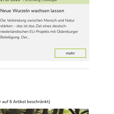
Biologie
Neue Wurzeln wachsen lassen
Inspiri
Die Verbindung zwischen Mensch und Natur
stärken – das ist das Ziel eines deutsch-
Trotz ihr
niederländischen EU-Projekts mit Oldenburger
sicher na
Beteiligung. Der…
darunter 
Journal…
ellen und Windrädern
: Neue Wurzeln wachs
mehr
r auf 6 Artikel beschränkt)