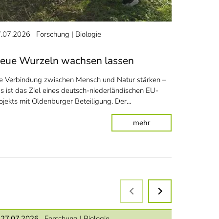
Trotz ihres 
nach Hause. 
Biologin Jac
.07.2026
Forschung
Biologie
eue Wurzeln wachsen lassen
e Verbindung zwischen Mensch und Natur stärken –
s ist das Ziel eines deutsch-niederländischen EU-
ojekts mit Oldenburger Beteiligung. Der…
: Neue Wurzeln wach
mehr
 Wellen und Windrädern
27.07.2026
Forschung
Biologie
15.07.2