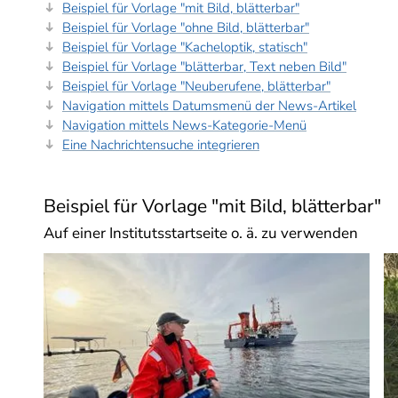
Beispiel für Vorlage "mit Bild, blätterbar"
Beispiel für Vorlage "ohne Bild, blätterbar"
Beispiel für Vorlage "Kacheloptik, statisch"
Beispiel für Vorlage "blätterbar, Text neben Bild"
Beispiel für Vorlage "Neuberufene, blätterbar"
Navigation mittels Datumsmenü der News-Artikel
Navigation mittels News-Kategorie-Menü
Eine Nachrichtensuche integrieren
Beispiel für Vorlage "mit Bild, blätterbar"
Auf einer Institutsstartseite o. ä. zu verwenden