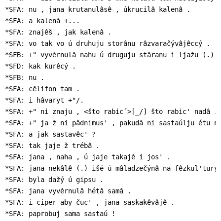
*SFA: nu , jana krutanulâsê , úkrucilâ kalenâ .

*SFA: a kalenâ +...

*SFA: znajêš , jak kalenâ .

*SFA: vo tak vo ú druhuju storânu râzvaračývâjêccý .

*SFB: +" vyvêrnulâ nahu ú druguju stâranu i ljažu (.) p
*SFD: kak kurêcý .

*SFB: nu .

*SFA: cêlifon tam .

*SFA: i hâvaryt +"/.

*SFA: +" ni znaju , <što rabic´>[_/] što rabic' nadâ .

*SFA: +" ja ž ni pâdnimus' , pakudâ ni sastaúlju étu no
*SFA: a jak sastavêc' ?

*SFA: tak jaje ž trébâ .

*SFA: jana , naha , ú jaje takajê i jos' .

*SFA: jana nekâlê (.) išé ú mâladzečýnâ na fêzkul'turý 
*SFA: byla dažý ú gipsu .

*SFA: jana vyvêrnulâ hétâ samâ .

*SFA: i ciper aby čuc' , jana saskakêvâjê .

*SFA: paprobuj sama sastaú !
