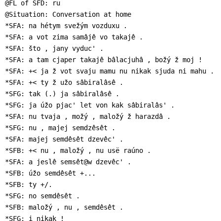
@FL of SFD: ru

@Situation: Conversation at home

*SFA: na hétym svežým vozduxu .

*SFA: a vot zima samâjê vo takajê .

*SFA: što , jany vyduc' .

*SFA: a tam cjaper takajê bâlacjuhâ , božý ž moj !

*SFA: +< ja ž vot svaju mamu nu nikak sjuda ni mahu .

*SFA: +< ty ž užo sâbiralâsê .

*SFG: tak (.) ja sâbiralâsê .

*SFG: ja úžo pjac' let von kak sâbiralâs' .

*SFA: nu tvaja , možý , maložý ž harazdâ .

*SFG: nu , majej semdzêsêt .

*SFA: majej semdêsêt dzevêc' .

*SFB: +< nu , maložý , nu usë raúno .

*SFA: a jeslê semsêt@w dzevêc' .

*SFB: úžo semdêsêt +...

*SFB: ty +/.

*SFG: no semdêsêt .

*SFB: maložý , nu , semdêsêt .

*SFG: i nikak !
