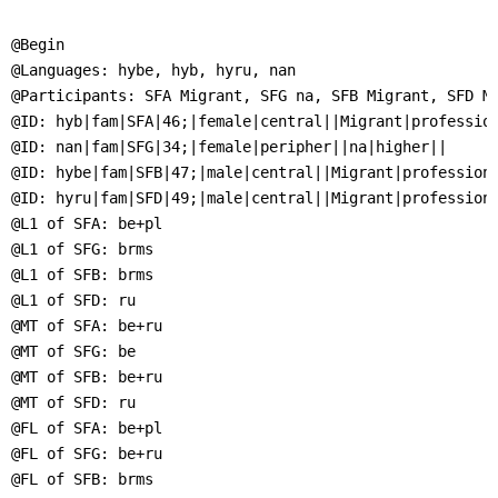
]
7
Informationen zur
@Begin

Barrierefreiheit
@Languages: hybe, hyb, hyru, nan

@Participants: SFA Migrant, SFG na, SFB Migrant, SFD Mi
@ID: hyb|fam|SFA|46;|female|central||Migrant|profession
@ID: nan|fam|SFG|34;|female|peripher||na|higher||

@ID: hybe|fam|SFB|47;|male|central||Migrant|professiona
@ID: hyru|fam|SFD|49;|male|central||Migrant|professiona
@L1 of SFA: be+pl

@L1 of SFG: brms

@L1 of SFB: brms

@L1 of SFD: ru

@MT of SFA: be+ru

@MT of SFG: be

@MT of SFB: be+ru

@MT of SFD: ru

@FL of SFA: be+pl

@FL of SFG: be+ru

@FL of SFB: brms
