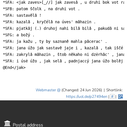
*SFA: <jak zaves>[_//] jak zavesâ , u druhi bok vot raz
*SFB: patom ščolk , na druhi vot .

*SFA: sastavêlâ !

*SFA: kazalâ , kryčélâ na úves' mâhazin .

*SFA: pjatkâj (.) druhoj nahi bilâ bilâ , pakudâ ni sas
*SFG: a božý .

*SFA: ja kažu , ty by saznanê mahla pâcerac' .

*SFA: jana úžo jak sastavê jaje i , kazalâ , tak iščé n
*SFA: zakrylâ mâhazin , štob nêkaho ni dzërhâc' , jana 
*SFA: i úsë úžo , jak selâ , padnjaccý jana úžo bolêj n
@End</jak>
Webmaster
(Changed: 24 Jun 2026)
|
Shortlink:
https://uol.de/p27494en
|
#
|
Postal address