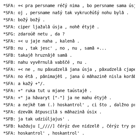
*SFA: +< pra persname réčý nima , bo persname sama úsja
*SFA: oj , persname našý tak vykrucêúšý nohu bylâ .

*SFA: božý božý .

*SFA: ciper ljažalâ úsja , nohê étyjê .

*SFG: zdaroúê netu , da ?

*SFA: +< u jaje naha , kalenâ .

*SFB: nu , tak jesc' , no , nu , samâ +...

*SFB: takajê hruznâjê samâ .

*SFB: nahu vyvêrnulâ vabščé , nu .

*SFA: +< ne , nu pâxudzelâ jana úsja , pâxudzelâ cjaper
*SFA: no étâ , pânimajêš , jana ú mâhazinê nisla korâb 
*SFA: a kažý +"/.

*SFA: +" ruka tut u mjane taústajê .

*SFA: +" ja hâvaryt ["-"] ja ne mahu étyjê .

*SFA: a nejkê tam (.) hoskantrol' , ci što , dalžno pry
*SFA: dzevâk âtpuscilâ s mâhazinâ úsix .

*SFB: ja tak udziúljajus' .

*SFB: každuju [_////] čérýz dve nidzelê , čérýz try prý
*SFA: hoskantrol' , hoskantrol' .
