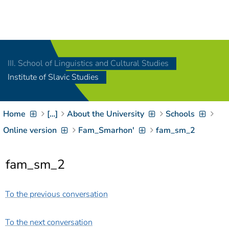
Navigation
[
]
Access-Key 1
Choose other language
[
]
Access-Key 8
III. School of Linguistics and Cultural Studies
Zum Inhalt springen
Institute of Slavic Studies
[
]
Access-Key 2
Zur Suche springen
[
]
Access-Key 4
Home
[…]
About the University
Schools
Zur Hauptnavigation
springen
[
Access-Key
Online version
Fam_Smarhon'
fam_sm_2
]
6
Zur
fam_sm_2
Zielgruppennavigation
springen
[
Access-Key
]
9
To the previous conversation
Zur
Brotkrumennavigation
springen
[
Access-Key
To the next conversation