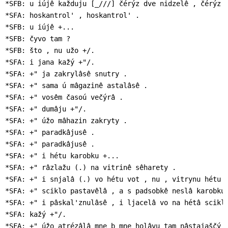
*SFB: u iújê každuju [_///] čérýz dve nidzelê , čérýz t
*SFA: hoskantrol' , hoskantrol' .

*SFB: u iújê +...

*SFB: čyvo tam ?

*SFB: što , nu užo +/.

*SFA: i jana kažý +"/.

*SFA: +" ja zakrylâsê snutry .

*SFA: +" sama ú mâgazinê astalâsê .

*SFA: +" vosêm časoú večýrâ .

*SFA: +" dumâju +"/.

*SFA: +" úžo mâhazin zakryty .

*SFA: +" paradkâjusê .

*SFA: +" paradkâjusê .

*SFA: +" i hétu karobku +...

*SFA: +" râzlažu (.) na vitrinê sêharety .

*SFA: +" i snjalâ (.) vo hétu vot , nu , vitrynu hétu v
*SFA: +" sciklo pastavêlâ , a s padsobkê neslâ karobku 
*SFA: +" i pâskal'znulâsê , i ljacelâ vo na hétâ sciklo
*SFA: kažý +"/.

*SFA: +" úžo atrézâlâ mne b mne holâvu tam nâstajaščý ,