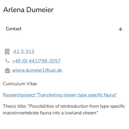
]
7
Arlena Dumeier
Informationen zur
Barrierefreiheit
Contact
A1 3-313
+49 (0) 441/798-2057
arlena.dumeier1
@uol.de
Curriculum Vitae
Researchproject "Transferring stream type specific fauna"
Thesis title: “Possibilities of reintroduction from type specific
macroinvertebrate fauna into a lowland stream”