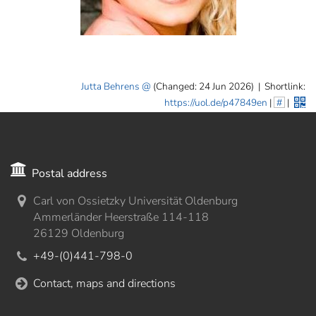
Jutta Behrens
(Changed: 24 Jun 2026)
|
Shortlink:
https://uol.de/p47849en
|
#
|
Postal address
Carl von Ossietzky Universität Oldenburg
Ammerländer Heerstraße 114-118
26129 Oldenburg
+49-(0)441-798-0
Contact, maps and directions