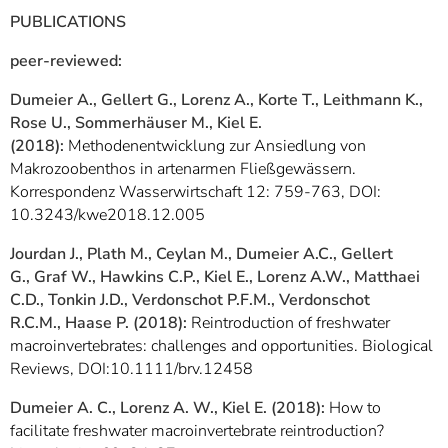
PUBLICATIONS
peer-reviewed:
Dumeier A., Gellert G., Lorenz A., Korte T., Leithmann K.,
Rose U., Sommerhäuser M., Kiel E.
(2018):
Methodenentwicklung zur Ansiedlung von
Makrozoobenthos in artenarmen Fließgewässern.
Korrespondenz Wasserwirtschaft 12: 759-763, DOI:
10.3243/kwe2018.12.005
Jourdan J., Plath M., Ceylan M., Dumeier A.C., Gellert
G., Graf W., Hawkins C.P., Kiel E., Lorenz A.W., Matthaei
C.D., Tonkin J.D., Verdonschot P.F.M., Verdonschot
R.C.M., Haase P. (2018):
Reintroduction of freshwater
macroinvertebrates: challenges and opportunities. Biological
Reviews, DOI:10.1111/brv.12458
Dumeier A. C., Lorenz A. W., Kiel E. (2018):
How to
facilitate freshwater macroinvertebrate reintroduction?