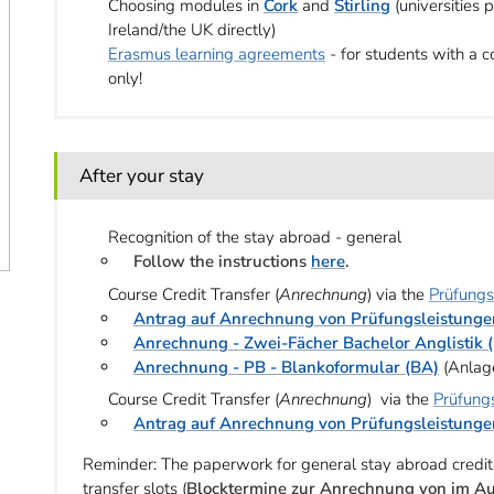
Choosing modules in
Cork
and
Stirling
(universities
Ireland/the UK directly)
Erasmus learning agreements
- for students with a c
only!
After your stay
Recognition of the stay abroad - general
Follow the instructions
here
.
Course Credit Transfer
(
Anrechnung
) via the
Prüfung
Antrag auf Anrechnung von Prüfungsleistunge
Anrechnung - Zwei-Fächer Bachelor Anglistik 
Anrechnung - PB - Blankoformular (BA)
(Anlag
Course Credit Transfer
(
Anrechnung
) via the
Prüfung
Antrag auf Anrechnung von Prüfungsleistunge
Reminder:
The paperwork for general stay abroad credit
transfer slots (
Blocktermine zur Anrechnung von im Au