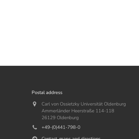
Postal address
Carl von Ossietzky Universität Oldenburg
Ammerländer Heerstraße 114-118
26129 Oldenburg
+49-(0)441-798-0
Contact, maps and directions