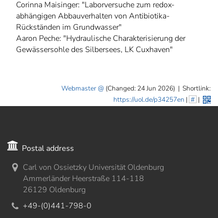
Corinna Maisinger: "Laborversuche zum redox-
abhängigen Abbauverhalten von Antibiotika-
Rückständen im Grundwasser"
Aaron Peche: "Hydraulische Charakterisierung der
Gewässersohle des Silbersees, LK Cuxhaven"
Webmaster
(Changed: 24 Jun 2026)
|
Shortlink:
https://uol.de/p34257en
|
#
|
Postal address
Carl von Ossietzky Universität Oldenburg
Ammerländer Heerstraße 114-118
26129 Oldenburg
+49-(0)441-798-0