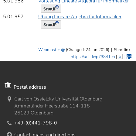
5.01.956
Vorlesung Lineare Algebra für Informatiker
5.01.957
Übung Lineare Algebra für Informatiker
Webmaster
(Changed: 24 Jun 2026)
|
Shortlink:
https://uol.de/p73841en
|
#
|
Postal address
Carl von Ossietzky Universität Oldenburg
Ammerländer Heerstraße 114-118
26129 Oldenburg
+49-(0)441-798-0
Contact, maps and directions