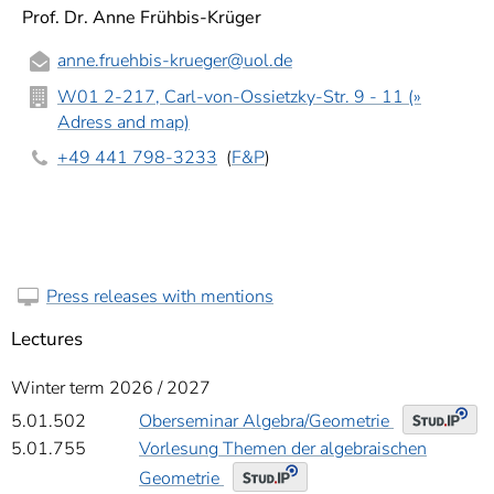
]
7
Prof. Dr. Anne Frühbis-Krüger
Informationen zur
Barrierefreiheit
anne.fruehbis-krueger
@uol.de
W01 2-217, Carl-von-Ossietzky-Str. 9 - 11 (»
Adress and map)
+49 441 798-3233
(
F&P
)
Press releases with mentions
Lectures
Winter term 2026 / 2027
Oberseminar Algebra/Geometrie
5.01.502
5.01.755
Vorlesung Themen der algebraischen
Geometrie