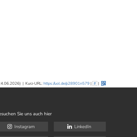
 24.06.2026)
|
Kurz-URL:
https://uol.de/p28901n579
|
#
|
esuchen Sie uns auch hier
Instagram
LinkedIn