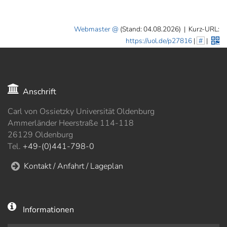
Webmaster
(Stand: 04.08.2026)
|
Kurz-URL:
https://uol.de/p27816
|
#
|
Anschrift
Carl von Ossietzky Universität Oldenburg
Ammerländer Heerstraße 114-118
26129 Oldenburg
Tel.
+49-(0)441-798-0
Kontakt / Anfahrt / Lageplan
Informationen