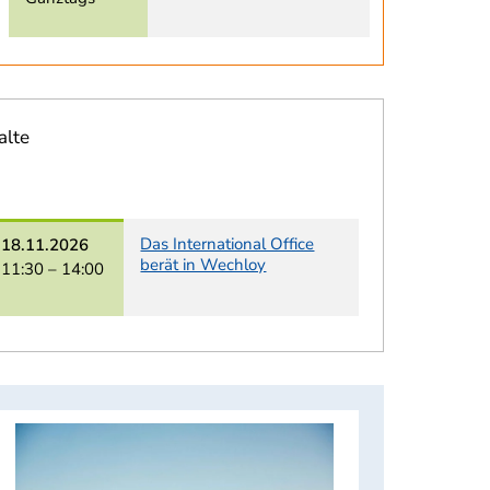
alte
Das International Office
18.11.2026
berät in Wechloy
11:30 –
14:00