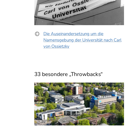
Die Auseinandersetzung um die
Namensgebung der Universität nach Carl
von Ossietzky
33 besondere „Throwbacks“