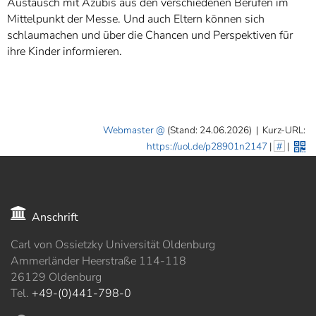
Austausch mit Azubis aus den verschiedenen Berufen im
Mittelpunkt der Messe. Und auch Eltern können sich
schlaumachen und über die Chancen und Perspektiven für
ihre Kinder informieren.
Webmaster
(Stand: 24.06.2026)
|
Kurz-URL:
https://uol.de/p28901n2147
|
#
|
Anschrift
Carl von Ossietzky Universität Oldenburg
Ammerländer Heerstraße 114-118
26129 Oldenburg
Tel.
+49-(0)441-798-0