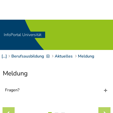
Navigation
[
]
Access-Key 1
Choose other language
[
]
Access-Key 8
Zum Inhalt springen
InfoPortal Universität
[
]
Access-Key 2
Zur Suche springen
[
]
Access-Key 4
[…]
Berufsausbildung
Aktuelles
Meldung
Zur Hauptnavigation
springen
[
Access-Key
]
6
Meldung
Zur
Zielgruppennavigation
springen
[
Access-Key
Fragen?
]
9
Zur
Brotkrumennavigation
springen
[
Access-Key