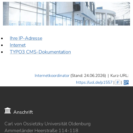
]
7
Informationen zur
Barrierefreiheit
Ihre IP-Adresse
Internet
TYPO3 CMS-Dokumentation
Internetkoordinator
(Stand: 24.06.2026)
|
Kurz-URL:
https://uol.de/p1557
|
#
|
Anschrift
Carl von Ossietzky Universität Oldenburg
Ammerländer Heerstraße 114-118