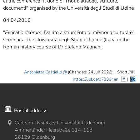
at the conference "Il dono di Thoth: alfabeti, scritture,
documenti" organised by the Università degli Studi di Udine
04.04.2016
"
Evocatio deorum
. Da rito a strumento di memoria culturale",
seminar at the Università degli Studi di Udine (Italy) in the
Roman history course of Dr Stefano Magnani;
Antonietta Castiello
(Changed: 24 Jun 2026)
|
Shortlink:
https://uol.de/p73364en
|
#
|
Postal address
Carl von Ossietzky Universität Oldenburg
Ammerländer Heerstraße 114-118
26129 Oldenburg