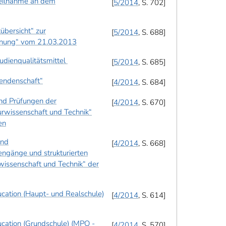
Teilnahme an dem
5/2014
, S. 702
übersicht“ zur
5/2014
, S. 688
dnung“ vom 21.03.2013
tudienqualitätsmittel
5/2014
, S. 685
rendenschaft“
4/2014
, S. 684
und Prüfungen der
4/2014
, S. 670
rwissenschaft und Technik“
en
und
4/2014
, S. 668
engänge und strukturierten
issenschaft und Technik“ der
cation (Haupt- und Realschule)
4/2014
, S. 614
cation (Grundschule) (MPO -
4/2014
, S. 570