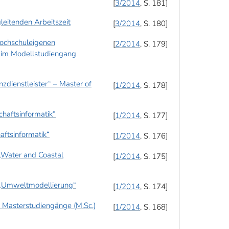
3/2014
, S. 181
eitenden Arbeitszeit
3/2014
, S. 180
ochschuleigenen
2/2014
, S. 179
 im Modellstudiengang
zdienstleister“ – Master of
1/2014
, S. 178
haftsinformatik“
1/2014
, S. 177
ftsinformatik“
1/2014
, S. 176
„Water and Coastal
1/2014
, S. 175
 „Umweltmodellierung“
1/2014
, S. 174
 Masterstudiengänge (M.Sc.)
1/2014
, S. 168