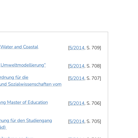
„Water and Coastal
5/2014
, S. 709
 „Umweltmodellierung“
5/2014
, S. 708
rdnung für die
5/2014
, S. 707
 und Sozialwissenschaften vom
ang Master of Education
5/2014
, S. 706
nung für den Studiengang
5/2014
, S. 705
Päd)