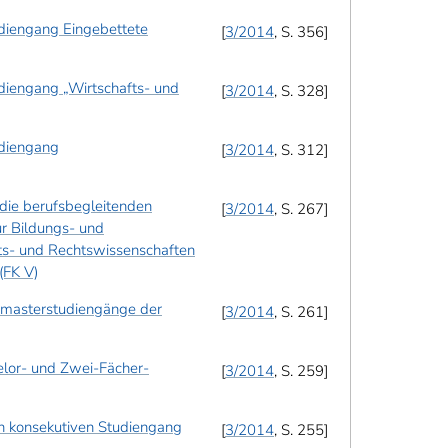
diengang Eingebettete
3/2014
, S. 356
diengang „Wirtschafts- und
3/2014
, S. 328
udiengang
3/2014
, S. 312
die berufsbegleitenden
3/2014
, S. 267
r Bildungs- und
afts- und Rechtswissenschaften
(FK V)
hmasterstudiengänge der
3/2014
, S. 261
elor- und Zwei-Fächer-
3/2014
, S. 259
n konsekutiven Studiengang
3/2014
, S. 255