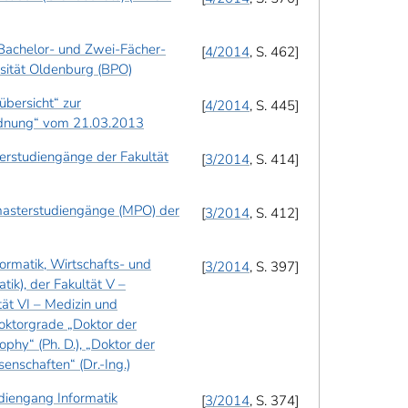
Bachelor- und Zwei-Fächer-
4/2014
, S. 462
sität Oldenburg (BPO)
bersicht“ zur
4/2014
, S. 445
dnung“ vom 21.03.2013
erstudiengänge der Fakultät
3/2014
, S. 414
masterstudiengänge (MPO) der
3/2014
, S. 412
ormatik, Wirtschafts- und
3/2014
, S. 397
tik), der Fakultät V –
ät VI – Medizin und
oktorgrade „Doktor der
ophy“ (Ph. D.), „Doktor der
senschaften“ (Dr.-Ing.)
diengang Informatik
3/2014
, S. 374