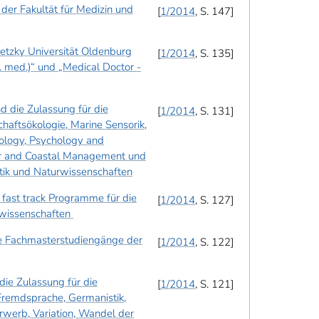
er Fakultät für Medizin und
1/2014
, S. 147
ietzky Universität Oldenburg
1/2014
, S. 135
. med.)“ und „Medical Doctor -
 die Zulassung für die
1/2014
, S. 131
haftsökologie, Marine Sensorik,
ology, Psychology and
er and Coastal Management und
tik und Naturwissenschaften
fast track Programme für die
1/2014
, S. 127
rwissenschaften
ie Fachmasterstudiengänge der
1/2014
, S. 122
ie Zulassung für die
1/2014
, S. 121
remdsprache, Germanistik,
Erwerb, Variation, Wandel der