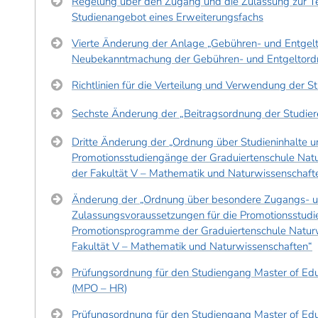
Regelung über den Zugang und die Zulassung zur 
Studienangebot eines Erweiterungsfachs
Vierte Änderung der Anlage „Gebühren- und Entgelt
Neubekanntmachung der Gebühren- und Entgeltor
Richtlinien für die Verteilung und Verwendung der S
Sechste Änderung der „Beitragsordnung der Studie
Dritte Änderung der „Ordnung über Studieninhalte 
Promotionsstudiengänge der Graduiertenschule Natu
der Fakultät V – Mathematik und Naturwissenschaft
Änderung der „Ordnung über besondere Zugangs- 
Zulassungsvoraussetzungen für die Promotionsstudi
Promotionsprogramme der Graduiertenschule Naturw
Fakultät V – Mathematik und Naturwissenschaften“
Prüfungsordnung für den Studiengang Master of Edu
(MPO – HR)
Prüfungsordnung für den Studiengang Master of Edu