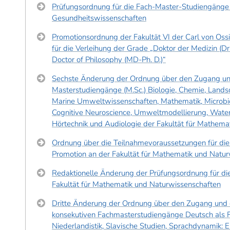
Prüfungsordnung für die Fach-Master-Studiengänge d
Gesundheitswissenschaften
Promotionsordnung der Fakultät VI der Carl von Oss
für die Verleihung der Grade „Doktor der Medizin (Dr
Doctor of Philosophy (MD-Ph. D.)“
Sechste Änderung der Ordnung über den Zugang und
Masterstudiengänge (M.Sc.) Biologie, Chemie, Landsc
Marine Umweltwissenschaften, Mathematik, Microbi
Cognitive Neuroscience, Umweltmodellierung, Wat
Hörtechnik und Audiologie der Fakultät für Mathema
Ordnung über die Teilnahmevoraussetzungen für die 
Promotion an der Fakultät für Mathematik und Natu
Redaktionelle Änderung der Prüfungsordnung für d
Fakultät für Mathematik und Naturwissenschaften
Dritte Änderung der Ordnung über den Zugang und d
konsekutiven Fachmasterstudiengänge Deutsch als F
Niederlandistik, Slavische Studien, Sprachdynamik: 