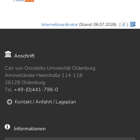
Internetkoordinator
(Stand: 06.07.2026)
|
#
|
Anschrift
Carl von Ossietzky Universität Oldenburg
Ammerländer Heerstraße 114-118
26129 Oldenburg
Tel.
+49-(0)441-798-0
Kontakt / Anfahrt / Lageplan
Informationen