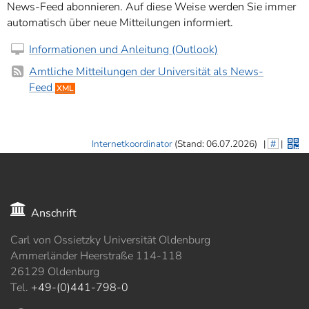
News-Feed abonnieren. Auf diese Weise werden Sie immer
automatisch über neue Mitteilungen informiert.
Informationen und Anleitung (Outlook)
Amtliche Mitteilungen der Universität als News-
Feed
XML
Internetkoordinator
(Stand: 06.07.2026)
|
#
|
Anschrift
Carl von Ossietzky Universität Oldenburg
Ammerländer Heerstraße 114-118
26129 Oldenburg
Tel.
+49-(0)441-798-0