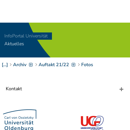
Navigation
[
]
Access-Key 1
Choose other language
[
]
Access-Key 8
InfoPortal Universität
Zum Inhalt springen
Aktuelles
[
]
Access-Key 2
Zur Suche springen
[
]
Access-Key 4
[…]
Archiv
Auftakt 21/22
Fotos
Zur Hauptnavigation
springen
[
Access-Key
]
6
Zur
Kontakt
Zielgruppennavigation
springen
[
Access-Key
]
9
Zur
Brotkrumennavigation
springen
[
Access-Key