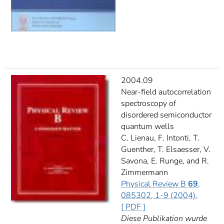
2004.09
Near-field autocorrelation
spectroscopy of
disordered semiconductor
quantum wells
C. Lienau, F. Intonti, T.
Guenther, T. Elsaesser, V.
Savona, E. Runge, and R.
Zimmermann
Physical Review B
69
,
085302, 1-9 (2004).
[ PDF ]
Diese Publikation wurde