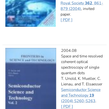
Royal Society
362
, 861-
879 (2004)
, invited
paper.
[ PDF ]
2004.08
Space and time resolved
coherent optical
spectroscopy of single
quantum dots
T. Unold, K. Mueller, C.
Lienau, and T. Elsaesser
Semiconductor Science
and Technology
19
(2004) S260-S263
.
[ PDF ]