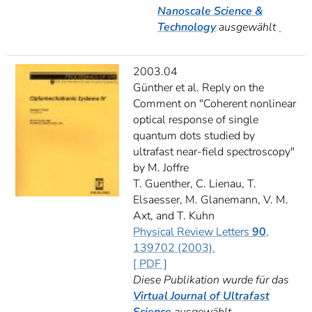
Nanoscale Science &
Technology
ausgewählt
2003.04
Günther et al. Reply on the
Comment on "Coherent nonlinear
optical response of single
quantum dots studied by
ultrafast near-field spectroscopy"
by M. Joffre
T. Guenther, C. Lienau, T.
Elsaesser, M. Glanemann, V. M.
Axt, and T. Kuhn
Physical Review Letters
90
,
139702 (2003).
[ PDF ]
Diese Publikation wurde für das
Virtual Journal of Ultrafast