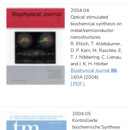
2004.04
Optical stimulated
biochemical synthesis on
metal/semiconductor-
nanostructures
R. Ehlich, T. Altebäumer,
D. P. Kern, M. Raschke, E.
T. J. Nibbering, C. Lienau,
and J. K. H. Hörber
Biophysical Journal
86
,
160A (2004).
[ PDF ]
2004.05
Kontrollierte
biochemische Synthese