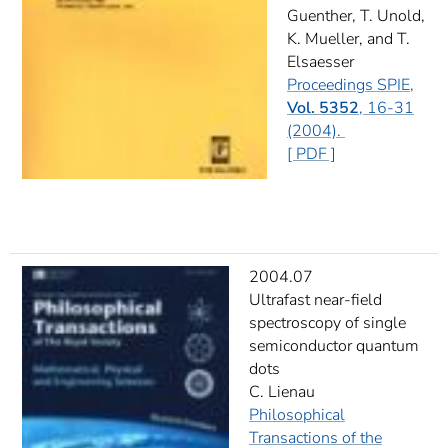
Guenther, T. Unold,
K. Mueller, and T.
Elsaesser
Proceedings SPIE,
Vol. 5352
, 16-31
(2004).
[ PDF ]
2004.07
Ultrafast near-field
spectroscopy of single
semiconductor quantum
dots
C. Lienau
Philosophical
Transactions of the