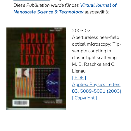
Diese Publikation wurde für das
Virtual Journal of
Nanoscale Science & Technology
ausgewählt
2003.02
Apertureless near-field
optical microscopy: Tip-
sample coupling in
elastic light scattering
M. B. Raschke and C.
Lienau
[ PDF ]
Applied Physics Letters
83
, 5089-5091 (2003).
[ Copyright ]