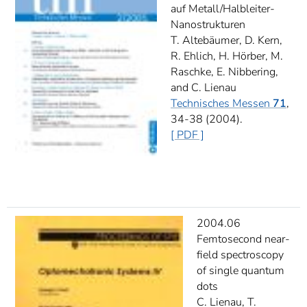
auf Metall/Halbleiter-
Nanostrukturen
T. Altebäumer, D. Kern,
R. Ehlich, H. Hörber, M.
Raschke, E. Nibbering,
and C. Lienau
Technisches Messen
71
,
34-38 (2004).
[ PDF ]
2004.06
Femtosecond near-
field spectroscopy
of single quantum
dots
C. Lienau, T.