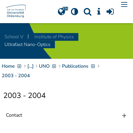
Navigation
[
]
Access-Key 1
Choose other language
[
]
Access-Key 8
School V
Institute of Physics
Zum Inhalt springen
Ultrafast Nano-Optics
[
]
Access-Key 2
Zur Suche springen
[
]
Access-Key 4
Home
[…]
UNO
Publications
Zur Hauptnavigation
springen
[
Access-Key
2003 - 2004
]
6
Zur
2003 - 2004
Zielgruppennavigation
springen
[
Access-Key
]
9
Zur
Contact
Brotkrumennavigation
springen
[
Access-Key