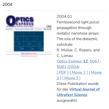
]
7
2004
Informationen zur
Barrierefreiheit
2004.01
Femtosecond light pulse
propagation through
metallic nanohole arrays:
The role of the dielectric
substrate
R. Müller, C. Ropers, and
C. Lienau
Optics Express
12
, 5067-
5081 (2004)
[ PDF ]
[ Movie 1 ]
[ Movie
2 ]
[ Movie 3 ]
Diese Publikation wurde
für das
Virtual Journal of
Ultrafast Science
ausgewählt.