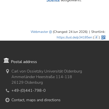
Science
ausgewählt.
Webmaster
(Changed: 24 Jun 2026)
|
Shortlink:
https://uol.de/p34185en
|
#
|
Postal address
Carl von Ossietzky Universität Oldenburg
Ammerländer Heerstraße 114-118
26129 Oldenburg
+49-(0)441-798-0
Contact, maps and directions