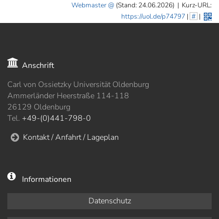
Webmaster
(Stand: 24.06.2026)
|
Kurz-URL:
https://uol.de/p74797
|
#
|
Anschrift
Carl von Ossietzky Universität Oldenburg
Ammerländer Heerstraße 114-118
26129 Oldenburg
Tel.
+49-(0)441-798-0
Kontakt / Anfahrt / Lageplan
Informationen
Datenschutz