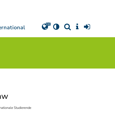
ernational
raw
rnationale Studierende