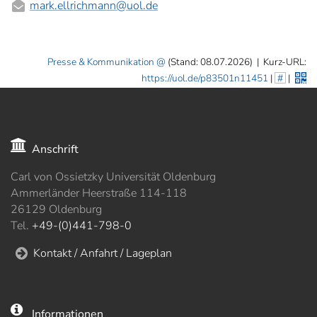
mark.ellrichmann
@uol.de
Presse & Kommunikation
(Stand: 08.07.2026)
|
Kurz-URL:
https://uol.de/p83501n11451
|
#
|
Anschrift
Carl von Ossietzky Universität Oldenburg
Ammerländer Heerstraße 114-118
26129 Oldenburg
Tel.
+49-(0)441-798-0
Kontakt / Anfahrt / Lageplan
Informationen