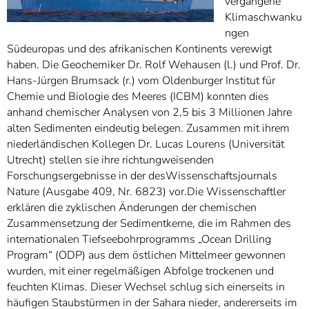
vergangene
Klimaschwanku
ngen
Südeuropas und des afrikanischen Kontinents verewigt
haben. Die Geochemiker Dr. Rolf Wehausen (l.) und Prof. Dr.
Hans-Jürgen Brumsack (r.) vom Oldenburger Institut für
Chemie und Biologie des Meeres (ICBM) konnten dies
anhand chemischer Analysen von 2,5 bis 3 Millionen Jahre
alten Sedimenten eindeutig belegen. Zusammen mit ihrem
niederländischen Kollegen Dr. Lucas Lourens (Universität
Utrecht) stellen sie ihre richtungweisenden
Forschungsergebnisse in der desWissenschaftsjournals
Nature (Ausgabe 409, Nr. 6823) vor.Die Wissenschaftler
erklären die zyklischen Änderungen der chemischen
Zusammensetzung der Sedimentkerne, die im Rahmen des
internationalen Tiefseebohrprogramms „Ocean Drilling
Program“ (ODP) aus dem östlichen Mittelmeer gewonnen
wurden, mit einer regelmäßigen Abfolge trockenen und
feuchten Klimas. Dieser Wechsel schlug sich einerseits in
häufigen Staubstürmen in der Sahara nieder, andererseits im