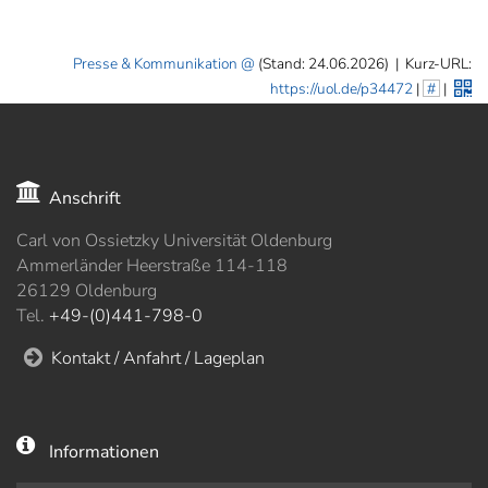
Presse & Kommunikation
(Stand: 24.06.2026)
|
Kurz-URL:
https://uol.de/p34472
|
#
|
Anschrift
Carl von Ossietzky Universität Oldenburg
Ammerländer Heerstraße 114-118
26129 Oldenburg
Tel.
+49-(0)441-798-0
Kontakt / Anfahrt / Lageplan
Informationen