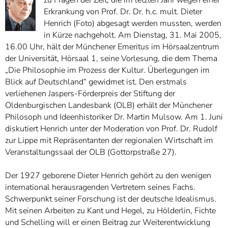
zu Fragen der Zeit, die im letzten Jahr wegen einer
Erkrankung von Prof. Dr. Dr. h.c. mult. Dieter
Henrich (Foto) abgesagt werden mussten, werden
in Kürze nachgeholt. Am Dienstag, 31. Mai 2005,
16.00 Uhr, hält der Münchener Emeritus im Hörsaalzentrum
der Universität, Hörsaal 1, seine Vorlesung, die dem Thema
„Die Philosophie im Prozess der Kultur. Überlegungen im
Blick auf Deutschland“ gewidmet ist. Den erstmals
verliehenen Jaspers-Förderpreis der Stiftung der
Oldenburgischen Landesbank (OLB) erhält der Münchener
Philosoph und Ideenhistoriker Dr. Martin Mulsow. Am 1. Juni
diskutiert Henrich unter der Moderation von Prof. Dr. Rudolf
zur Lippe mit Repräsentanten der regionalen Wirtschaft im
Veranstaltungssaal der OLB (Gottorpstraße 27).
Der 1927 geborene Dieter Henrich gehört zu den wenigen
international herausragenden Vertretern seines Fachs.
Schwerpunkt seiner Forschung ist der deutsche Idealismus.
Mit seinen Arbeiten zu Kant und Hegel, zu Hölderlin, Fichte
und Schelling will er einen Beitrag zur Weiterentwicklung