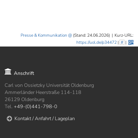
]
7
Informationen zur
Barrierefreiheit
Presse & Kommunikation
(Stand: 24.06.2026)
|
Kurz-URL:
https://uol.de/p34472
|
#
|
Anschrift
Carl von Ossietzky Universität Oldenburg
Ammerländer Heerstraße 114-118
26129 Oldenburg
Tel.
+49-(0)441-798-0
Kontakt / Anfahrt / Lageplan