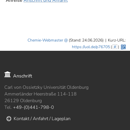
Anreise
Anschrift und Anfahrt
Chemie-Webmaster
(Stand: 24.06.2026)
|
Kurz-URL:
https://uol.de/p76705
|
#
|
Anschrift
Carl von Ossietzky Universität Oldenburg
Ammerländer Heerstraße 114-118
26129 Oldenburg
Tel.
+49-(0)441-798-0
Kontakt / Anfahrt / Lageplan