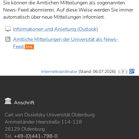
Sie können die Amtlichen Mitteilungen als sogenannten
News-Feed abonnieren. Auf diese Weise werden Sie immer
automatisch über neue Mitteilungen informiert.
Informationen und Anleitung (Outlook)
Amtliche Mitteilungen der Universität als News-
Feed
XML
Internetkoordinator
(Stand: 06.07.2026)
|
#
|
Anschrift
Carl von Ossietzky Universität Oldenburg
Ammerländer Heerstraße 114-118
26129 Oldenburg
Tel.
+49-(0)441-798-0