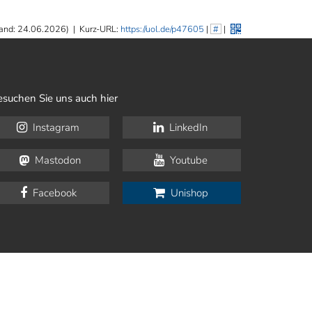
and: 24.06.2026)
|
Kurz-URL:
https://uol.de/p47605
|
#
|
esuchen Sie uns auch hier
Instagram
LinkedIn
Mastodon
Youtube
Facebook
Unishop