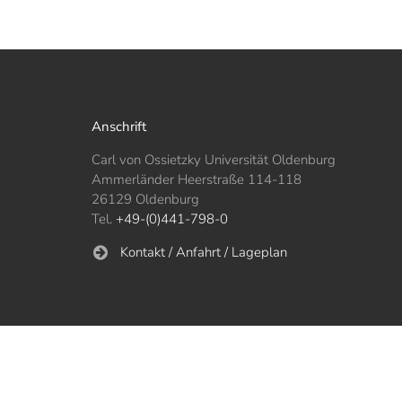
Anschrift
Carl von Ossietzky Universität Oldenburg
Ammerländer Heerstraße 114-118
26129 Oldenburg
Tel.
+49-(0)441-798-0
Kontakt / Anfahrt / Lageplan