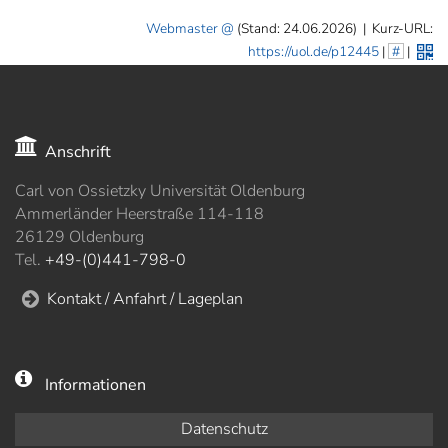
Webmaster
(Stand: 24.06.2026)
|
Kurz-URL:
https://uol.de/p12445
|
#
|
Anschrift
Carl von Ossietzky Universität Oldenburg
Ammerländer Heerstraße 114-118
26129 Oldenburg
Tel.
+49-(0)441-798-0
Kontakt / Anfahrt / Lageplan
Informationen
Datenschutz