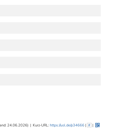
and: 24.06.2026)
|
Kurz-URL:
https://uol.de/p34666
|
#
|