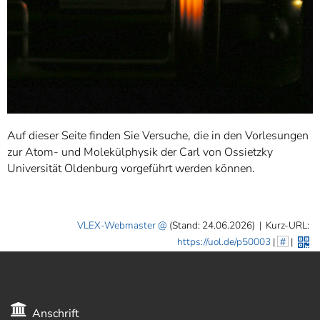
Auf dieser Seite finden Sie Versuche, die in den Vorlesungen
zur Atom- und Molekülphysik der Carl von Ossietzky
Universität Oldenburg vorgeführt werden können.
VLEX-Webmaster
(Stand: 24.06.2026)
|
Kurz-URL:
https://uol.de/p50003
|
#
|
Anschrift