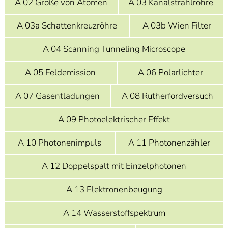
A 02 Größe von Atomen
A 03 Kanalstrahlröhre
]
7
Informationen zur
A 03a Schattenkreuzröhre
A 03b Wien Filter
Barrierefreiheit
A 04 Scanning Tunneling Microscope
A 05 Feldemission
A 06 Polarlichter
A 07 Gasentladungen
A 08 Rutherfordversuch
A 09 Photoelektrischer Effekt
A 10 Photonenimpuls
A 11 Photonenzähler
A 12 Doppelspalt mit Einzelphotonen
A 13 Elektronenbeugung
A 14 Wasserstoffspektrum